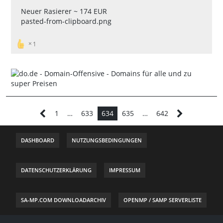
Neuer Rasierer ~ 174 EUR
pasted-from-clipboard.png
1
1
…
633
634
635
…
642
DASHBOARD
NUTZUNGSBEDINGUNGEN
DATENSCHUTZERKLÄRUNG
IMPRESSUM
SA-MP.COM DOWNLOADARCHIV
OPENMP / SAMP SERVERLISTE