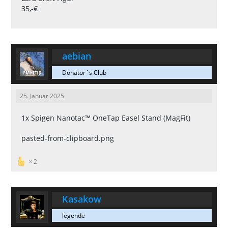
35,-€
aebian
Donator´s Club
25. Januar 2025
1x Spigen Nanotac™ OneTap Easel Stand (MagFit)
pasted-from-clipboard.png
2
Kasakow
legende