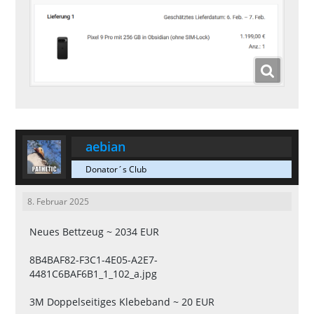
aebian
Donator´s Club
8. Februar 2025
Neues Bettzeug ~ 2034 EUR
8B4BAF82-F3C1-4E05-A2E7-
4481C6BAF6B1_1_102_a.jpg
3M Doppelseitiges Klebeband ~ 20 EUR