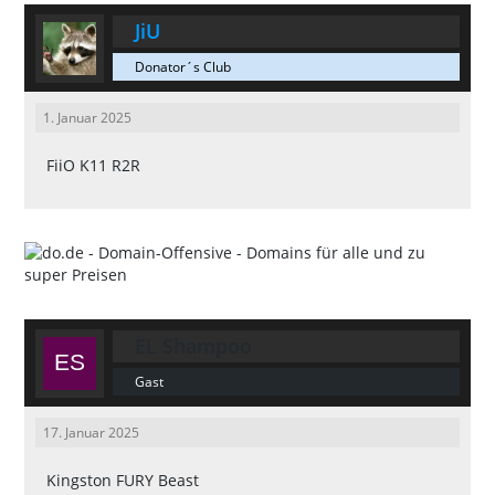
JiU
Donator´s Club
1. Januar 2025
FiiO K11 R2R
EL Shampoo
Gast
17. Januar 2025
Kingston FURY Beast