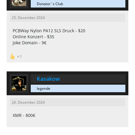
Donator´s Club
25. Dezember 2024
PCBWay Nylon PA12 SLS Druck - $20
Online Konzert - $35
Joke Domain - 9€
1
Kasakow
legende
26. Dezember 2024
XMR - 800€