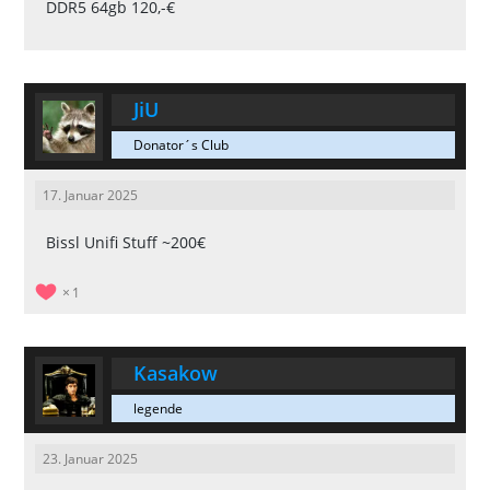
DDR5 64gb 120,-€
JiU
Donator´s Club
17. Januar 2025
Bissl Unifi Stuff ~200€
1
Kasakow
legende
23. Januar 2025