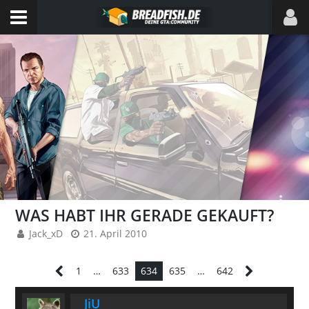
WAS HABT IHR GERADE GEKAUFT?
Jack_xD
21. April 2010
1
…
633
634
635
…
642
JiU