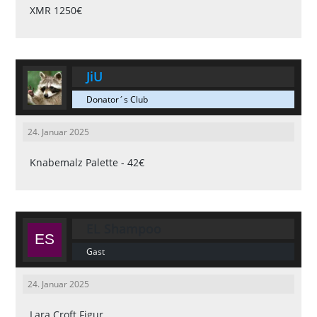
XMR 1250€
JiU
Donator´s Club
24. Januar 2025
Knabemalz Palette - 42€
EL Shampoo
Gast
24. Januar 2025
Lara Croft Figur