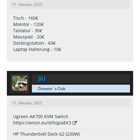
11. Oktober 2025
Tisch - 160€
Monitor - 120€
Tastatur - 30€
Mauspad - 20€
Dockingstation - 60€
Laptop Halterung - 10€
JiU
Donator´s Club
11. Oktober 2025
Ugreen AK700 KVM Switch
https://amzn.eu/d/hqpaEK3
HP Thunderbolt Dock G2 (230W)