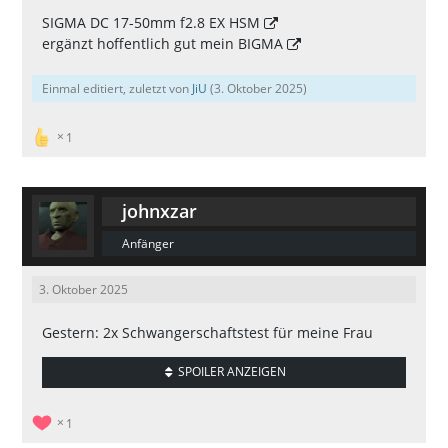
SIGMA DC 17-50mm f2.8 EX HSM
ergänzt hoffentlich gut mein
BIGMA
Einmal editiert, zuletzt von
JiU
(
3. Oktober 2025
)
1
johnxzar
Anfänger
3. Oktober 2025
Gestern: 2x Schwangerschaftstest für meine Frau
SPOILER ANZEIGEN
1