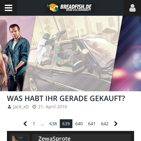
WAS HABT IHR GERADE GEKAUFT?
Jack_xD
21. April 2010
1
…
638
639
640
641
642
ZewaSprote