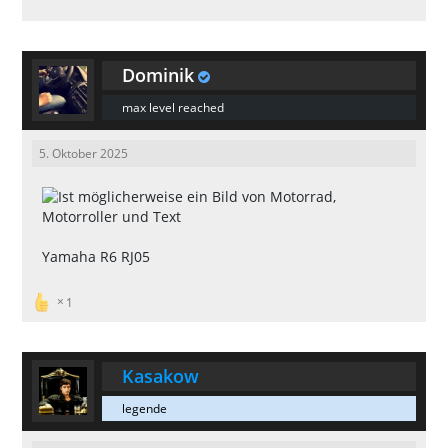
Dominik
max level reached
5. Oktober 2025
Yamaha R6 RJ05
1
Kasakow
legende