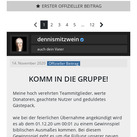
ERSTER OFFIZIELLER BEITRAG
1
2
3
4
5
…
12
dennismitzwein
auch dein Vater
14. November 2020
Offizieller Beitrag
KOMM IN DIE GRUPPE!
Meine hoch verehrten Teammitglieder, werte
Donatoren, geachtete Nutzer und geduldetes
Gästepack,
wie bei der feierlichen Übernahme angekündigt wird
es ab dem 01.12.20 um 00:01 zu einem Gewinnspiel
biblischen Ausmaßes kommen. Bei diesem
Gewinnspiel geht es um die Füllung unserer neuen