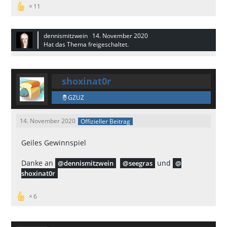
11
dennismitzwein
14. November 2020
Hat das Thema freigeschaltet.
shoxinat0r
GZUZ
14. November 2020
Offizieller Beitrag
Geiles Gewinnspiel
Danke an
und
dennismitzwein
seegras
shoxinat0r
6