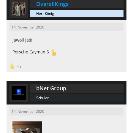
OverallKings
Herr König
14. November 2020
Jawoll ja!!!
Porsche Cayman S
3
bNet Group
Schüler
14. November 2020