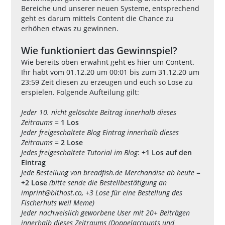
Bereiche und unserer neuen Systeme, entsprechend
geht es darum mittels Content die Chance zu
erhöhen etwas zu gewinnen.
Wie funktioniert das Gewinnspiel?
Wie bereits oben erwähnt geht es hier um Content.
Ihr habt vom 01.12.20 um 00:01 bis zum 31.12.20 um
23:59 Zeit diesen zu erzeugen und euch so Lose zu
erspielen. Folgende Aufteilung gilt:
Jeder 10. nicht gelöschte Beitrag innerhalb dieses
Zeitraums
=
1 Los
Jeder freigeschaltete Blog Eintrag innerhalb dieses
Zeitraums
=
2 Lose
Jedes freigeschaltete Tutorial im Blog
:
+1 Los auf den
Eintrag
Jede Bestellung von
breadfish.de Merchandise
ab heute
=
+2 Lose
(bitte sende die Bestellbestätigung an
imprint@bithost.co
, +3 Lose für eine Bestellung des
Fischerhuts weil Meme)
Jeder nachweislich geworbene User mit 20+ Beiträgen
innerhalb dieses Zeitraums (Doppelaccounts und