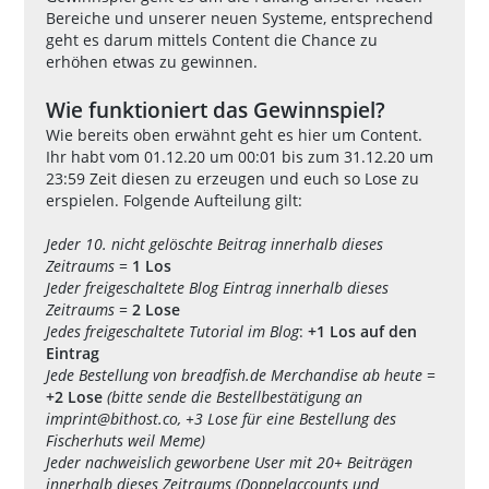
Bereiche und unserer neuen Systeme, entsprechend
geht es darum mittels Content die Chance zu
erhöhen etwas zu gewinnen.
Wie funktioniert das Gewinnspiel?
Wie bereits oben erwähnt geht es hier um Content.
Ihr habt vom 01.12.20 um 00:01 bis zum 31.12.20 um
23:59 Zeit diesen zu erzeugen und euch so Lose zu
erspielen. Folgende Aufteilung gilt:
Jeder 10. nicht gelöschte Beitrag innerhalb dieses
Zeitraums
=
1 Los
Jeder freigeschaltete Blog Eintrag innerhalb dieses
Zeitraums
=
2 Lose
Jedes freigeschaltete Tutorial im Blog
:
+1 Los auf den
Eintrag
Jede Bestellung von
breadfish.de Merchandise
ab heute
=
+2 Lose
(bitte sende die Bestellbestätigung an
imprint@bithost.co
, +3 Lose für eine Bestellung des
Fischerhuts weil Meme)
Jeder nachweislich geworbene User mit 20+ Beiträgen
innerhalb dieses Zeitraums (Doppelaccounts und