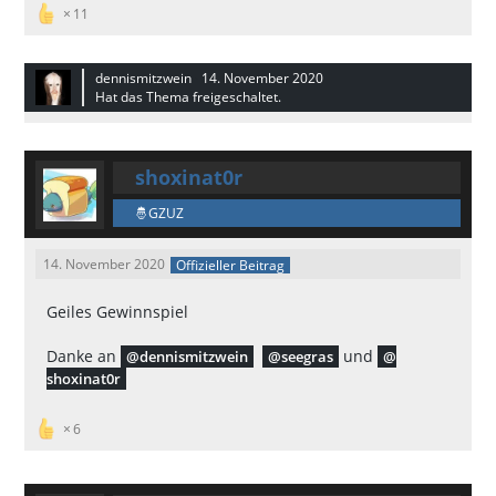
11
dennismitzwein
14. November 2020
Hat das Thema freigeschaltet.
shoxinat0r
GZUZ
14. November 2020
Offizieller Beitrag
Geiles Gewinnspiel
Danke an
und
dennismitzwein
seegras
shoxinat0r
6