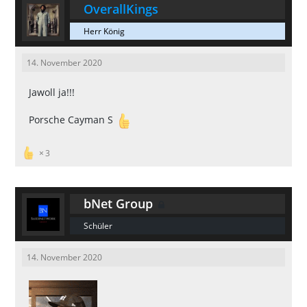
OverallKings
Herr König
14. November 2020
Jawoll ja!!!
Porsche Cayman S
3
bNet Group
Schüler
14. November 2020