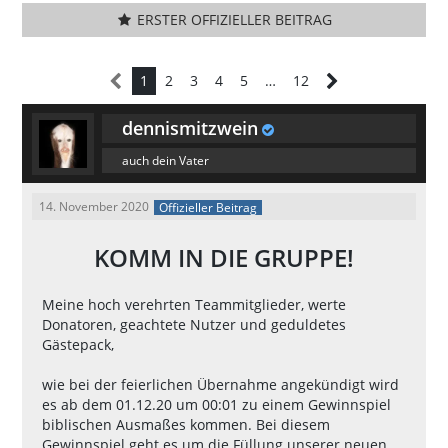
ERSTER OFFIZIELLER BEITRAG
1
2
3
4
5
…
12
dennismitzwein
auch dein Vater
14. November 2020
Offizieller Beitrag
KOMM IN DIE GRUPPE!
Meine hoch verehrten Teammitglieder, werte
Donatoren, geachtete Nutzer und geduldetes
Gästepack,
wie bei der feierlichen Übernahme angekündigt wird
es ab dem 01.12.20 um 00:01 zu einem Gewinnspiel
biblischen Ausmaßes kommen. Bei diesem
Gewinnspiel geht es um die Füllung unserer neuen