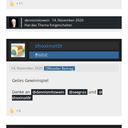
11
dennismitzwein
14. November 2020
Hat das Thema freigeschaltet.
shoxinat0r
GZUZ
14. November 2020
Offizieller Beitrag
Geiles Gewinnspiel
Danke an
und
dennismitzwein
seegras
shoxinat0r
6