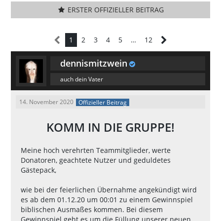
ERSTER OFFIZIELLER BEITRAG
1
2
3
4
5
…
12
dennismitzwein
auch dein Vater
14. November 2020
Offizieller Beitrag
KOMM IN DIE GRUPPE!
Meine hoch verehrten Teammitglieder, werte
Donatoren, geachtete Nutzer und geduldetes
Gästepack,
wie bei der feierlichen Übernahme angekündigt wird
es ab dem 01.12.20 um 00:01 zu einem Gewinnspiel
biblischen Ausmaßes kommen. Bei diesem
Gewinnspiel geht es um die Füllung unserer neuen