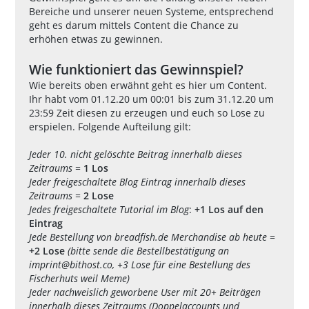
Bereiche und unserer neuen Systeme, entsprechend
geht es darum mittels Content die Chance zu
erhöhen etwas zu gewinnen.
Wie funktioniert das Gewinnspiel?
Wie bereits oben erwähnt geht es hier um Content.
Ihr habt vom 01.12.20 um 00:01 bis zum 31.12.20 um
23:59 Zeit diesen zu erzeugen und euch so Lose zu
erspielen. Folgende Aufteilung gilt:
Jeder 10. nicht gelöschte Beitrag innerhalb dieses
Zeitraums
=
1 Los
Jeder freigeschaltete Blog Eintrag innerhalb dieses
Zeitraums
=
2 Lose
Jedes freigeschaltete Tutorial im Blog
:
+1 Los auf den
Eintrag
Jede Bestellung von
breadfish.de Merchandise
ab heute
=
+2 Lose
(bitte sende die Bestellbestätigung an
imprint@bithost.co
, +3 Lose für eine Bestellung des
Fischerhuts weil Meme)
Jeder nachweislich geworbene User mit 20+ Beiträgen
innerhalb dieses Zeitraums (Doppelaccounts und