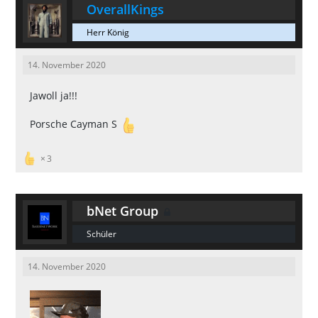
OverallKings
Herr König
14. November 2020
Jawoll ja!!!
Porsche Cayman S
3
bNet Group
Schüler
14. November 2020