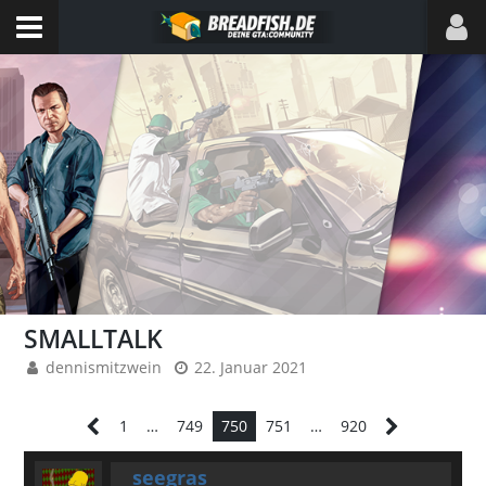
SMALLTALK
dennismitzwein
22. Januar 2021
1
…
749
750
751
…
920
seegras