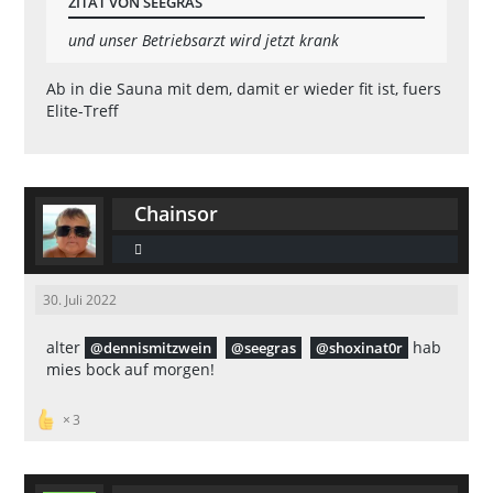
ZITAT VON SEEGRAS
und unser Betriebsarzt wird jetzt krank
Ab in die Sauna mit dem, damit er wieder fit ist, fuers
Elite-Treff
Chainsor

30. Juli 2022
alter
hab
dennismitzwein
seegras
shoxinat0r
mies bock auf morgen!
3