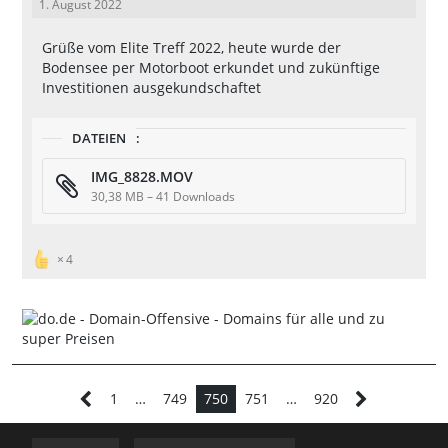
1. August 2022
Grüße vom Elite Treff 2022, heute wurde der
Bodensee per Motorboot erkundet und zukünftige
Investitionen ausgekundschaftet
DATEIEN
IMG_8828.MOV
30,38 MB – 41 Downloads
4
1
…
749
750
751
…
920