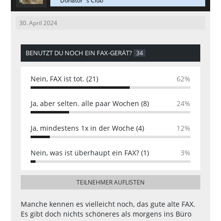
Donator´s Club
30. April 2024
BENUTZT DU NOCH EIN FAX-GERÄT?
34
Nein, FAX ist tot. (21)
62%
Ja, aber selten. alle paar Wochen (8)
24%
Ja, mindestens 1x in der Woche (4)
12%
Nein, was ist überhaupt ein FAX? (1)
3%
TEILNEHMER AUFLISTEN
Manche kennen es vielleicht noch, das gute alte FAX.
Es gibt doch nichts schöneres als morgens ins Büro